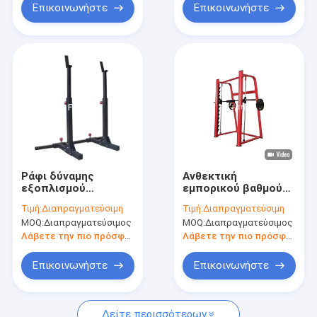
Επικοινωνήστε
Επικοινωνήστε
Ράφι δύναμης
Ανθεκτική
εξοπλισμού
εμπορικού βαθμού
γυμναστικής
γυμναστικής μηχανή
Τιμή:
Διαπραγματεύσιμη
Τιμή:
Διαπραγματεύσιμη
ικανότητας HS
Smith εργαλείων
MOQ:
Διαπραγματεύσιμος
MOQ:
Διαπραγματεύσιμος
Weightlifting
ικανότητας ραφιών
διευθετήσιμο
δύναμης εξοπλισμού
Λάβετε την πιο πρόσφατη τιμή
Λάβετε την πιο πρόσφατη τιμή
κοντόχοντρο κατά
κοντόχοντρη
το ήμισυ
Επικοινωνήστε
Επικοινωνήστε
Δείτε περισσότερων