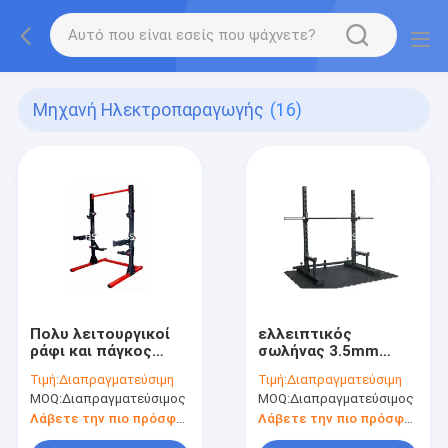
Μηχανή Ηλεκτροπαραγωγής
(16)
Πολυ λειτουργικοί
ελλειπτικός
ράφι και πάγκος
σωλήνας 3.5mm
βάρους γυμναστικής
ραφιών πάγκων
Τιμή:
Διαπραγματεύσιμη
Τιμή:
Διαπραγματεύσιμη
Barbell ανυψωτικοί
βάρους 100*50mm
MOQ:
Διαπραγματεύσιμος
MOQ:
Διαπραγματεύσιμος
διευθετήσιμος
Λάβετε την πιο πρόσφατη τιμή
Λάβετε την πιο πρόσφατη τιμή