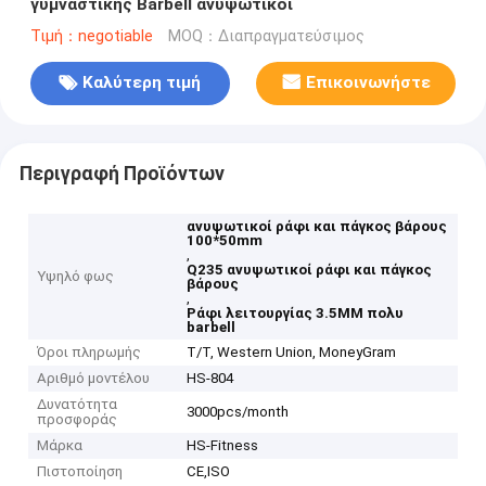
γυμναστικής Barbell ανυψωτικοί
Τιμή：negotiable
MOQ：Διαπραγματεύσιμος
Καλύτερη τιμή
Επικοινωνήστε
Περιγραφή Προϊόντων
ανυψωτικοί ράφι και πάγκος βάρους
100*50mm
,
Q235 ανυψωτικοί ράφι και πάγκος
Υψηλό φως
βάρους
,
Ράφι λειτουργίας 3.5MM πολυ
barbell
Όροι πληρωμής
T/T, Western Union, MoneyGram
Αριθμό μοντέλου
HS-804
Δυνατότητα
3000pcs/month
προσφοράς
Μάρκα
HS-Fitness
Πιστοποίηση
CE,ISO