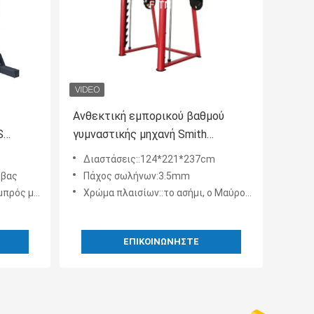
Ανθεκτική εμπορικού βαθμού
S
γυμναστικής μηχανή Smith
εργαλείων ικανότητας ραφιών
Διαστάσεις::124*221*237cm
υ
δύναμης εξοπλισμού κοντόχοντρη
υβας
Πάχος σωλήνων:3.5mm
νο και ούτω καθεξής
Χρώμα πλαισίων::το ασήμι, ο Μαύρος, και άλλα χρώματα είναι εξατομικεύσιμοι
ΕΠΙΚΟΙΝΩΝΉΣΤΕ