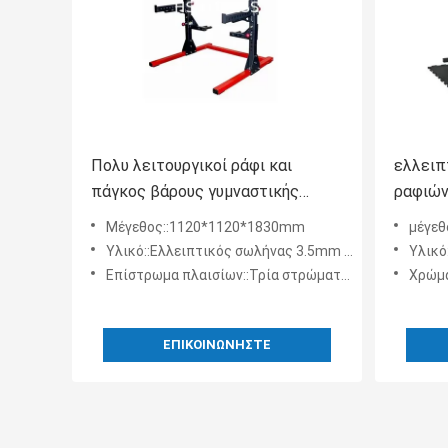
Πολυ λειτουργικοί ράφι και
ελλειπ
πάγκος βάρους γυμναστικής
ραφιών
Barbell ανυψωτικοί
100*50
Μέγεθος::1120*1120*1830mm
μέγεθ
Υλικό::Ελλειπτικός σωλήνας 3.5mm πάχος
Υλικό:
Επίστρωμα πλαισίων::Τρία στρώματα ηλεκτροστατικού ψεκασμού
Χρώμα πλαισί
ΕΠΙΚΟΙΝΩΝΉΣΤΕ