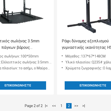
τικός σωλήνας 3.5mm
Ράφι δύναμης εξοπλισμού
 πάγκων βάρους
γυμναστικής ικανότητας H
mm διευθετήσιμος
Weightlifting διευθετήσιμο
ος σωλήνων::100*50mm
Μέγεθος::137*67*148CM
κοντόχοντρο κατά το ήμισ
:Ελλειπτικός σωλήνας 3.5mm πάχος
Υλικό πλαισίου::Q235# χάλ
ων::το ασήμι, ο Μαύρος, και άλλα χρώματα είναι εξατομικεύσιμοι
Χρώματα ζωγραφικής::Ο λαμπρός μαύρος, ματ Μαύρος, κόκκινο, λευκό, κίτρι
ΕΠΙΚΟΙΝΩΝΉΣΤΕ
ΕΠΙΚΟΙΝΩΝΉΣΤΕ
Page 2 of 2
|<
<<
1
2
>>
>|