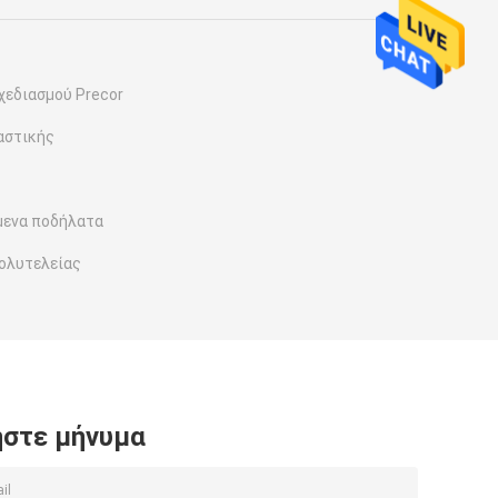
χεδιασμού Precor
αστικής
μενα ποδήλατα
ολυτελείας
στε μήνυμα