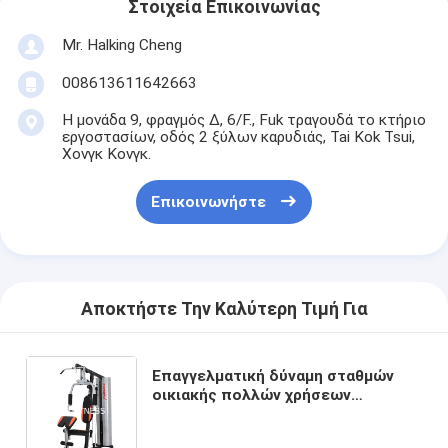
Στοιχεία Επικοινωνίας
Mr. Halking Cheng
008613611642663
Η μονάδα 9, φραγμός Δ, 6/F., Fuk τραγουδά το κτήριο
εργοστασίων, οδός 2 ξύλων καρυδιάς, Tai Kok Tsui,
Χονγκ Κονγκ.
Επικοινωνήστε
Αποκτήστε Την Καλύτερη Τιμή Για
Επαγγελματική δύναμη σταθμών
οικιακής πολλών χρήσεων
παραγωγής ηλεκτρικού ρεύματος
που εκπαιδεύει τον εξοπλισμό