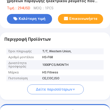
χρήσεων παραγωγής ηλεκτρικού ρεύματος που
εκπαιδεύει τον εξοπλισμό γυμναστικής ενιαίων
Τιμή：294USD
MOQ：1PCS
σταθμών
Καλύτερη τιμή
Επικοινωνήστε
Περιγραφή Προϊόντων
Όροι πληρωμής
T/T, Western Union,
Αριθμό μοντέλου
HS-F68
Δυνατότητα
1000PCS/MONTH
προσφοράς
Μάρκα
HS Fitness
Πιστοποίηση
CE,COC,ISO
Δείτε περισσότερων