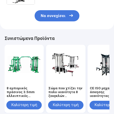
γυμναστικής ενιαίων σταθμών
Να συνεχίσει
Συνιστώμενα Προϊόντα
8 εμπορικός
Σώμα που χτίζει την
CE ISO μηχανώ
πράσινος 3.5mm
πολυ ικανότητα 8
άσκησης
ελλειπτικός
ζουγκλών
ικανότητας
σωλήνας
εξοπλισμού
σταθμών
εξοπλισμού
γυμναστικής μηχανή
εξοπλισμού
Καλύτερη τιμή
Καλύτερη τιμή
Καλύτερη 
εγχώριας πολυ
γυμναστικής
εγχώριας πολ
γυμναστικής
σταθμών
γυμναστικής