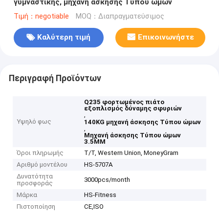
γυμναστικής, μηχανή άσκησης Τύπου ώμων
Τιμή：negotiable
MOQ：Διαπραγματεύσιμος
Καλύτερη τιμή
Επικοινωνήστε
Περιγραφή Προϊόντων
Q235 φορτωμένος πιάτο
εξοπλισμός δύναμης σφυριών
,
Υψηλό φως
140KG μηχανή άσκησης Τύπου ώμων
,
Μηχανή άσκησης Τύπου ώμων
3.5MM
Όροι πληρωμής
T/T, Western Union, MoneyGram
Αριθμό μοντέλου
HS-5707A
Δυνατότητα
3000pcs/month
προσφοράς
Μάρκα
HS-Fitness
Πιστοποίηση
CE,ISO