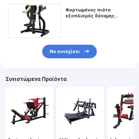
Φορτωμένος πιάτο
εξοπλισμός δύναμης
σφυριών γυμναστικής,
μηχανή άσκησης Τύπου
ώμων
Να συνεχίσει
Συνιστώμενα Προϊόντα