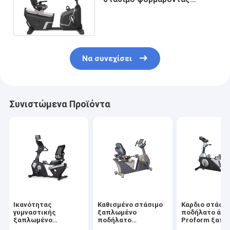
μαξιλάρι μηχανών
ποδηλάτων καρδιο
Να συνεχίσει
Συνιστώμενα Προϊόντα
Ικανότητας
Καθισμένο στάσιμο
Καρδιο στάσι
γυμναστικής
ξαπλωμένο
ποδήλατο άσκ
ξαπλωμένο
ποδήλατο
Proform ξαπλ
ποδήλατο άσκησης
γυμναστικής,
ποδηλάτων μη