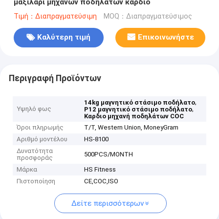
μαξιλάρι μηχανών ποδηλάτων καρδιο
Τιμή：Διαπραγματεύσιμη
MOQ：Διαπραγματεύσιμος
Καλύτερη τιμή
Επικοινωνήστε
Περιγραφή Προϊόντων
,
14kg μαγνητικό στάσιμο ποδήλατο
Υψηλό φως
,
P12 μαγνητικό στάσιμο ποδήλατο
Καρδιο μηχανή ποδηλάτων COC
Όροι πληρωμής
T/T, Western Union, MoneyGram
Αριθμό μοντέλου
HS-8100
Δυνατότητα
500PCS/MONTH
προσφοράς
Μάρκα
HS Fitness
Πιστοποίηση
CE,COC,ISO
Δείτε περισσότερων