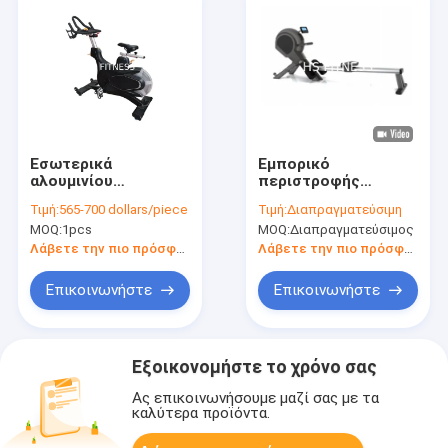
Εσωτερικά
Εμπορικό
αλουμινίου
περιστροφής
κραμάτων ποδήλατα
ποδηλάτων Crossfit
Τιμή:
565-700 dollars/piece
Τιμή:
Διαπραγματεύσιμη
περιστροφής
πλήρες γυμναστικής
MOQ:
1pcs
MOQ:
Διαπραγματεύσιμος
γυμναστικής
ρουλεμάν μηχανών
εμπορικά
κωπηλασίας
Λάβετε την πιο πρόσφατη τιμή
Λάβετε την πιο πρόσφατη τιμή
εξοπλισμού
μαγνητικό 150kg
Επικοινωνήστε
Επικοινωνήστε
Εξοικονομήστε το χρόνο σας
Ας επικοινωνήσουμε μαζί σας με τα
καλύτερα προϊόντα.