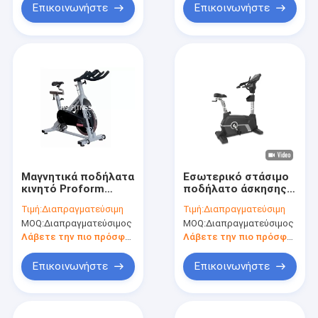
μαγνητικός
μαγνητικό
Επικοινωνήστε
Επικοινωνήστε
Μαγνητικά ποδήλατα
Εσωτερικό στάσιμο
κινητό Proform
ποδήλατο άσκησης,
περιστροφής
κατακόρυφα
Τιμή:
Διαπραγματεύσιμη
Τιμή:
Διαπραγματεύσιμη
αντίστασης
μηχανοποιημένο
MOQ:
Διαπραγματεύσιμος
MOQ:
Διαπραγματεύσιμος
εμπορικά με τη λαβή
μαγνητικό ποδήλατο
εμβύθισης
άσκησης
Λάβετε την πιο πρόσφατη τιμή
Λάβετε την πιο πρόσφατη τιμή
Επικοινωνήστε
Επικοινωνήστε