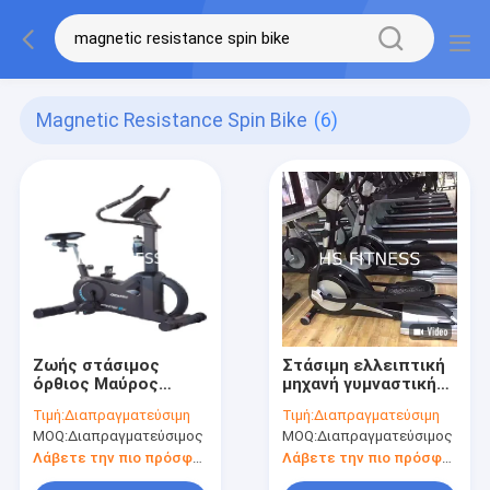
Magnetic Resistance Spin Bike
(6)
Ζωής στάσιμος
Στάσιμη ελλειπτική
όρθιος Μαύρος
μηχανή γυμναστικής
ποδηλάτων
μόνη -
Τιμή:
Διαπραγματεύσιμη
Τιμή:
Διαπραγματεύσιμη
περιστροφής
τροφοδοτημένο
MOQ:
Διαπραγματεύσιμος
MOQ:
Διαπραγματεύσιμος
αντίστασης
διαγώνιο ποδήλατο
ικανότητας ο
περιστροφής ροδών
Λάβετε την πιο πρόσφατη τιμή
Λάβετε την πιο πρόσφατη τιμή
εμπορικός
εκπαιδευτών