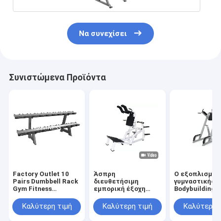
Να συνεχίσει
Συνιστώμενα Προϊόντα
Factory Outlet 10
Άσπρη
Ο εξοπλισμός
Pairs Dumbbell Rack
διευθετήσιμη
γυμναστικής
Gym Fitness
εμπορική έξοχη
Bodybuilding 
Accessory Custom
κοντόχοντρη μηχανή
μόνιμο πόδι
Dumbbells Rack
εξοπλισμού
ικανότητας ζ
Καλύτερη τιμή
Καλύτερη τιμή
Καλύτερη 
Barbell Rack
γυμναστικής
αυξάνει τη μη