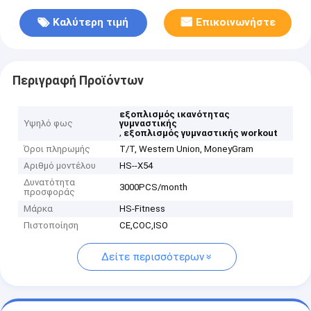
Καλύτερη τιμή
Επικοινωνήστε
Περιγραφή Προϊόντων
εξοπλισμός ικανότητας
Υψηλό φως
γυμναστικής
,
εξοπλισμός γυμναστικής workout
Όροι πληρωμής
T/T, Western Union, MoneyGram
Αριθμό μοντέλου
HS--X54
Δυνατότητα
3000PCS/month
προσφοράς
Μάρκα
HS-Fitness
Πιστοποίηση
CE,COC,ISO
Δείτε περισσότερων