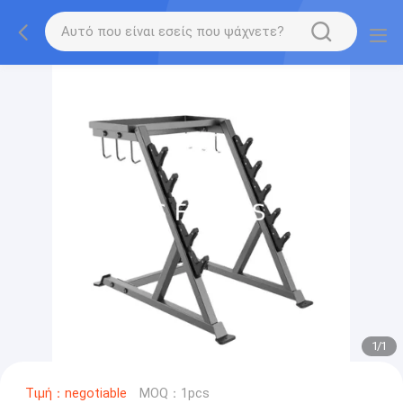
1
/
1
Τιμή：negotiable
MOQ：1pcs