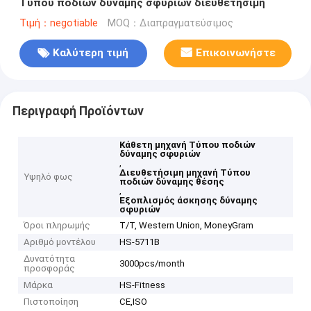
Τύπου ποδιών δύναμης σφυριών διευθετήσιμη
Τιμή：negotiable
MOQ：Διαπραγματεύσιμος
Καλύτερη τιμή
Επικοινωνήστε
Περιγραφή Προϊόντων
Κάθετη μηχανή Τύπου ποδιών
δύναμης σφυριών
,
Διευθετήσιμη μηχανή Τύπου
Υψηλό φως
ποδιών δύναμης θέσης
,
Εξοπλισμός άσκησης δύναμης
σφυριών
Όροι πληρωμής
T/T, Western Union, MoneyGram
Αριθμό μοντέλου
HS-5711B
Δυνατότητα
3000pcs/month
προσφοράς
Μάρκα
HS-Fitness
Πιστοποίηση
CE,ISO