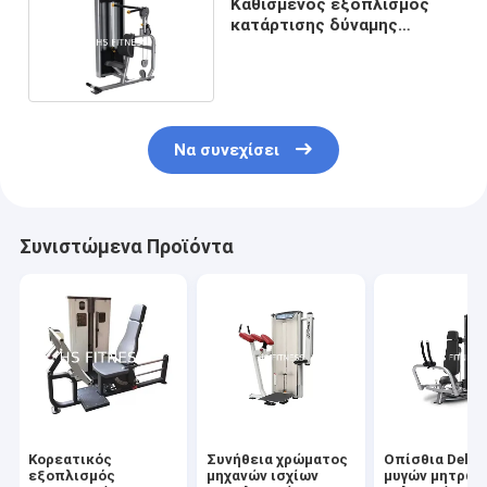
Καθισμένος εξοπλισμός
κατάρτισης δύναμης
μητρών τύπων για την
κοιλιακή κρίσιμη στιγμή
Να συνεχίσει
Συνιστώμενα Προϊόντα
Κορεατικός
Συνήθεια χρώματος
Οπίσθια Delt 
εξοπλισμός
μηχανών ισχίων
μυγών μητρών