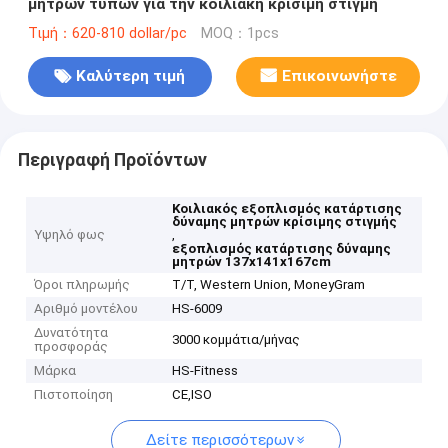
μητρών τύπων για την κοιλιακή κρίσιμη στιγμή
Τιμή：620-810 dollar/pc
MOQ：1pcs
Καλύτερη τιμή
Επικοινωνήστε
Περιγραφή Προϊόντων
Κοιλιακός εξοπλισμός κατάρτισης
δύναμης μητρών κρίσιμης στιγμής
Υψηλό φως
,
εξοπλισμός κατάρτισης δύναμης
μητρών 137x141x167cm
Όροι πληρωμής
T/T, Western Union, MoneyGram
Αριθμό μοντέλου
HS-6009
Δυνατότητα
3000 κομμάτια/μήνας
προσφοράς
Μάρκα
HS-Fitness
Πιστοποίηση
CE,ISO
Δείτε περισσότερων